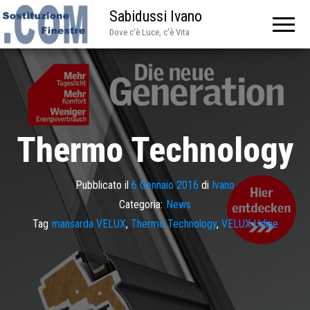
Sabidussi Ivano
Dove c'è Luce, c'è Vita
Thermo Technology
Pubblicato il
6 Gennaio 2016
di
Ivano
Categoria:
News
Tag
mansarda VELUX
,
Thermo Technology
,
VELUX Udine