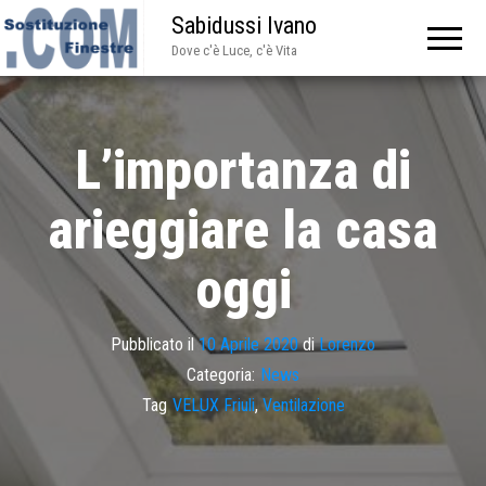
Sabidussi Ivano
Dove c'è Luce, c'è Vita
L’importanza di
arieggiare la casa
oggi
Pubblicato il
10 Aprile 2020
di
Lorenzo
Categoria:
News
Tag
VELUX Friuli
,
Ventilazione