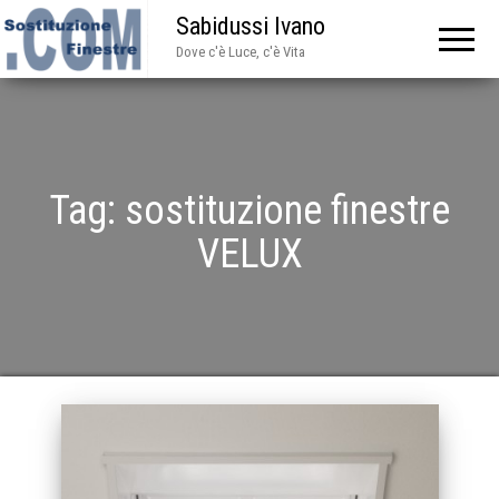
Sabidussi Ivano
Dove c'è Luce, c'è Vita
Tag:
sostituzione finestre
VELUX